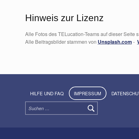
Hinweis zur Lizenz
Alle Fotos des TELucation-Teams auf dieser Seite 
Alle Beitragsbilder stammen von
Unsplash.com
-
Skip back to navigation
HILFE UND FAQ
IMPRESSUM
DATENSCHU
Suchen nach: