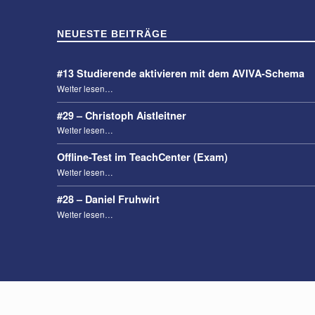
NEUESTE BEITRÄGE
#13 Studierende aktivieren mit dem AVIVA-Schema
“#13 Studierende aktivieren mit dem AVIVA-Schema”
Weiter lesen
…
#29 – Christoph Aistleitner
“#29 – Christoph Aistleitner”
Weiter lesen
…
Offline-Test im TeachCenter (Exam)
“Offline-Test im TeachCenter (Exam)”
Weiter lesen
…
#28 – Daniel Fruhwirt
“#28 – Daniel Fruhwirt”
Weiter lesen
…