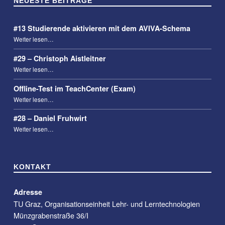
NEUESTE BEITRÄGE
#13 Studierende aktivieren mit dem AVIVA-Schema
“#13 Studierende aktivieren mit dem AVIVA-Schema”
Weiter lesen
…
#29 – Christoph Aistleitner
“#29 – Christoph Aistleitner”
Weiter lesen
…
Offline-Test im TeachCenter (Exam)
“Offline-Test im TeachCenter (Exam)”
Weiter lesen
…
#28 – Daniel Fruhwirt
“#28 – Daniel Fruhwirt”
Weiter lesen
…
KONTAKT
Adresse
TU Graz, Organisationseinheit Lehr- und Lerntechnologien
Münzgrabenstraße 36/I