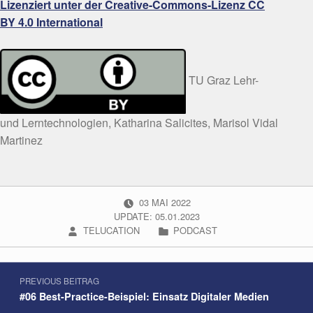
Lizenziert unter der Creative-Commons-Lizenz CC
BY 4.0 International
TU Graz Lehr-
und Lerntechnologien, Katharina Salicites, Marisol Vidal
Martinez
POSTED ON:
03
MAI
2022
UPDATE: 05.01.2023
WRITTEN BY:
CATEGORIZED IN:
TELUCATION
PODCAST
Beitragsnavigation
Skip back to navigation
PREVIOUS BEITRAG
#06 Best-Practice-Beispiel: Einsatz Digitaler Medien