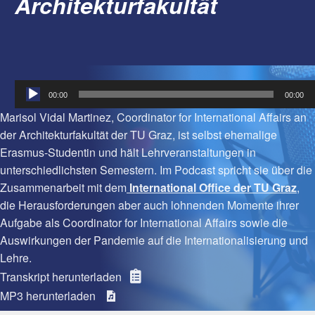
Architekturfakultät
Audio-
00:00
00:00
Player
Marisol Vidal Martinez, Coordinator for International Affairs an
der Architekturfakultät der TU Graz, ist selbst ehemalige
Erasmus-Studentin und hält Lehrveranstaltungen in
unterschiedlichsten Semestern. Im Podcast spricht sie über die
Zusammenarbeit mit dem
International Office der TU Graz
,
die Herausforderungen aber auch lohnenden Momente ihrer
Aufgabe als Coordinator for International Affairs sowie die
Auswirkungen der Pandemie auf die Internationalisierung und
Lehre.
Transkript herunterladen
MP3 herunterladen