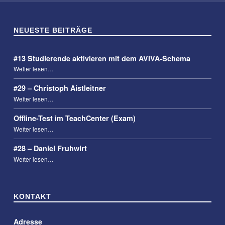
NEUESTE BEITRÄGE
#13 Studierende aktivieren mit dem AVIVA-Schema
“#13 Studierende aktivieren mit dem AVIVA-Schema”
Weiter lesen
…
#29 – Christoph Aistleitner
“#29 – Christoph Aistleitner”
Weiter lesen
…
Offline-Test im TeachCenter (Exam)
“Offline-Test im TeachCenter (Exam)”
Weiter lesen
…
#28 – Daniel Fruhwirt
“#28 – Daniel Fruhwirt”
Weiter lesen
…
KONTAKT
Adresse