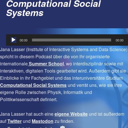
Computational Social
Systems
Audio-
00:00
00:00
Player
Jana Lasser (Institute of Interactive Systems and Data Science)
spricht in diesem Podcast über die von ihr organisierte
internationale
Summer School
, wo interdisziplinär sowie mit
interaktiven, digitalen Tools gearbeitet wird. Außerdem gibt sie
Einblicke in ihr Fachgebiet und das interuniversitäre Studium
Computational Social Systems
und verrät uns, wie sie ihre
eigene Rolle zwischen Physik, Informatik und
Politikwissenschaft definiert.
Jana Lasser hat auch eine
eigene Website
und ist außerdem
auf
Twitter
und
Mastodon
zu finden.