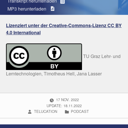
Transkript herunterladen
MP3 herunterladen
Lizenziert unter der Creative-Commons-Lizenz CC BY
4.0 International
TU Graz Lehr- und
Lerntechnologien, Timotheus Hell, Jana Lasser
POSTED ON:
17
NOV.
2022
UPDATE: 18.11.2022
WRITTEN BY:
CATEGORIZED IN:
TELUCATION
PODCAST
Beitragsnavigation
Skip back to navigation