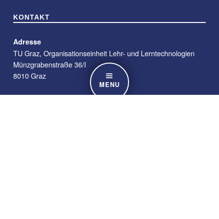
KONTAKT
Adresse
TU Graz, Organisationseinheit Lehr- und Lerntechnologien
Münzgrabenstraße 36/I
8010 Graz
MENU
E-Mail
telucation@tugraz.at
Telefon
+ 43 (0)316 / 873 – 8562
Die Inhalte dieser Seite sind lizenziert unter einer
Creative Commons Attribution 4.0 International Lizenz
TU Graz Lehr- und Lerntechnologien sofern nicht anders