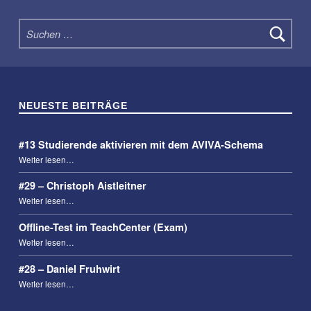
Suchen nach:
NEUESTE BEITRÄGE
#13 Studierende aktivieren mit dem AVIVA-Schema
“#13 Studierende aktivieren mit dem AVIVA-Schema”
Weiter lesen
…
#29 – Christoph Aistleitner
“#29 – Christoph Aistleitner”
Weiter lesen
…
Offline-Test im TeachCenter (Exam)
“Offline-Test im TeachCenter (Exam)”
Weiter lesen
…
#28 – Daniel Fruhwirt
“#28 – Daniel Fruhwirt”
Weiter lesen
…