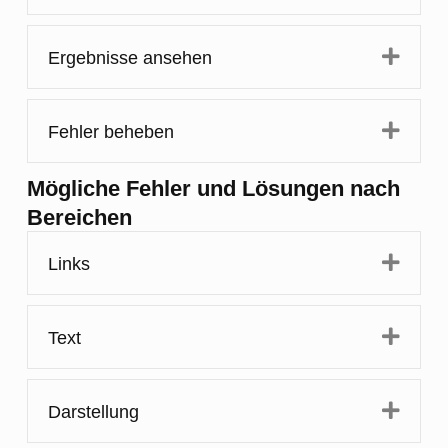
Expa
Ergebnisse ansehen
Expa
Fehler beheben
Mögliche Fehler und Lösungen nach
Bereichen
Expa
Links
Expa
Text
Expa
Darstellung