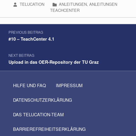
WRITTEN BY:
CATEGORIZED IN:
TELUCATION
ANLEITUNGEN
,
ANLEITUNGEN
TEACHCENTER
Beitragsnavigation
Skip back to navigation
PREVIOUS BEITRAG
#10 – TeachCenter 4.1
NEXT BEITRAG
Upload in das OER-Repository der TU Graz
HILFE UND FAQ
IMPRESSUM
DATENSCHUTZERKLÄRUNG
DAS TELUCATION-TEAM
BARRIEREFREIHEITSERKLÄRUNG