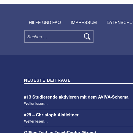
Skip back to navigation
HILFE UND FAQ
IMPRESSUM
DATENSCHU
Suchen nach:
NEUESTE BEITRÄGE
#13 Studierende aktivieren mit dem AVIVA-Schema
“#13 Studierende aktivieren mit dem AVIVA-Schema”
Weiter lesen
…
#29 – Christoph Aistleitner
“#29 – Christoph Aistleitner”
Weiter lesen
…
Offline-Test im TeachCenter (Exam)