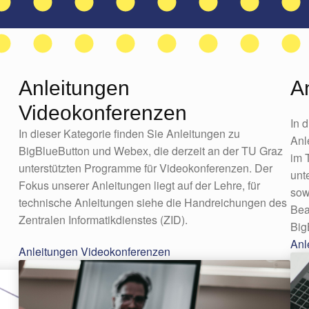
Anleitungen
A
Videokonferenzen
In 
In dieser Kategorie finden Sie Anleitungen zu
Anl
BigBlueButton und Webex, die derzeit an der TU Graz
im 
unterstützten Programme für Videokonferenzen. Der
unt
Fokus unserer Anleitungen liegt auf der Lehre, für
sow
technische Anleitungen siehe die Handreichungen des
Bea
Zentralen Informatikdienstes (ZID).
Big
Anl
Anleitungen Videokonferenzen