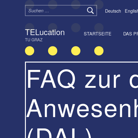
Suchen nach:
Deutsch
Englis
TELucation
STARTSEITE
DAS P
TU GRAZ
FAQ zur d
Anwesenhe
(DAL)