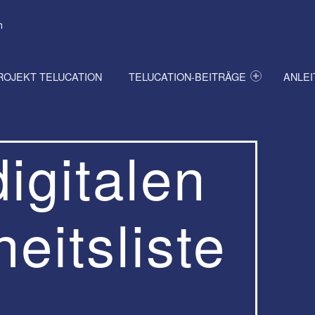
h
ROJEKT TELUCATION
TELUCATION-BEITRÄGE
ANLE
igitalen
itsliste