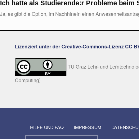
Ich hatte als Studierende:r Probleme bei
Ja, es gibt die Option, im Nachhinein einen Anwesenheitsantr
Lizenziert unter der Creative-Commons-Lizenz CC BY 
TU Graz Lehr- und Lerntechnologi
Computing)
Skip back to navigation
HILFE UND FAQ
IMPRESSUM
DATENSCHU
Suchen nach: