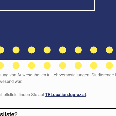
assung von Anwesenheiten in Lehrveranstaltungen. Studierende
nwesend war.
heitsliste finden Sie auf
TELucation.tugraz.at
.
sliste?