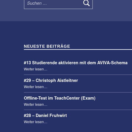
NEUESTE BEITRÄGE
#13 Studierende aktivieren mit dem AVIVA-Schema
“#13 Studierende aktivieren mit dem AVIVA-Schema”
Weiter lesen
…
#29 – Christoph Aistleitner
“#29 – Christoph Aistleitner”
Weiter lesen
…
Offline-Test im TeachCenter (Exam)
“Offline-Test im TeachCenter (Exam)”
Weiter lesen
…
#28 – Daniel Fruhwirt
“#28 – Daniel Fruhwirt”
Weiter lesen
…