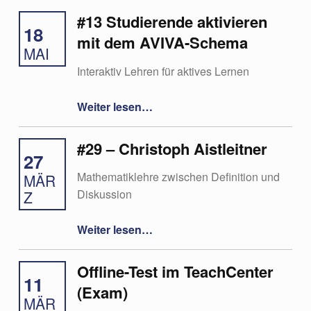
#13 Studierende aktivieren
18
mit dem AVIVA-Schema
MAI
Interaktiv Lehren für aktives Lernen
“#13 Studierende aktivieren mit dem AVIVA-Schema”
Weiter lesen
…
#29 – Christoph Aistleitner
27
Mathematiklehre zwischen Definition und
MÄR
Diskussion
Z
“#29 – Christoph Aistleitner”
Weiter lesen
…
Offline-Test im TeachCenter
11
(Exam)
MÄR