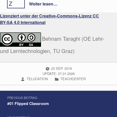
“Offline-Test im TeachCenter (Exam)”
Z
Weiter lesen
…
Lizenziert unter der Creative-Commons-Lizenz CC
BY-SA 4.0 International
Behnam Taraghi (OE Lehr-
und Lerntechnologien, TU Graz)
POSTED ON:
23
SEP.
2019
UPDATE: 27.01.2026
WRITTEN BY:
CATEGORIZED IN:
TELUCATION
TEACHCENTER
Beitragsnavigation
Skip back to navigation
PREVIOUS BEITRAG
#01 Flipped Classroom