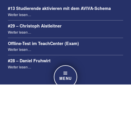
#13 Studierende aktivieren mit dem AVIVA-Schema
“#13 Studierende aktivieren mit dem AVIVA-Schema”
Weiter lesen
…
#29 – Christoph Aistleitner
“#29 – Christoph Aistleitner”
Weiter lesen
…
Offline-Test im TeachCenter (Exam)
“Offline-Test im TeachCenter (Exam)”
Weiter lesen
…
#28 – Daniel Fruhwirt
“#28 – Daniel Fruhwirt”
Weiter lesen
…
MENU
KONTAKT
Adresse
TU Graz, Organisationseinheit Lehr- und Lerntechnologien
Münzgrabenstraße 36/I
8010 Graz