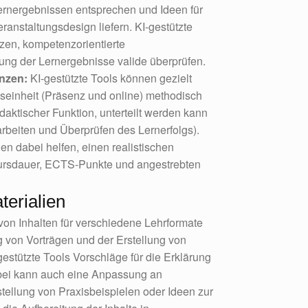
Lernergebnissen entsprechen und Ideen für
anstaltungsdesign liefern. KI-gestützte
zen, kompetenzorientierte
ung der Lernergebnisse valide überprüfen.
nzen:
KI-gestützte Tools können gezielt
gseinheit (Präsenz und online) methodisch
daktischer Funktion, unterteilt werden kann
rarbeiten und Überprüfen des Lernerfolgs).
en dabei helfen, einen realistischen
 Kursdauer, ECTS-Punkte und angestrebten
terialien
von Inhalten für verschiedene Lehrformate
ng von Vorträgen und der Erstellung von
stützte Tools Vorschläge für die Erklärung
rbei kann auch eine Anpassung an
tellung von Praxisbeispielen oder Ideen zur