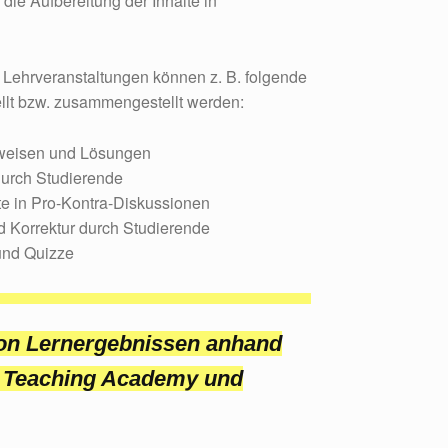
die Aufbereitung der Inhalte in
 Lehrveranstaltungen können z. B. folgende
ellt bzw. zusammengestellt werden:
nweisen und Lösungen
durch Studierende
te in Pro-Kontra-Diskussionen
d Korrektur durch Studierende
 und Quizze
von Lernergebnissen anhand
on Teaching Academy und