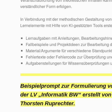
Veranschaulichung von theoretischen Inhalten kann 
verständlicher Form erfolgen.
In Verbindung mit der methodischen Gestaltung von
Lernelemente mit Hilfe von KI-gestützten Tools erst
Lernaufgaben mit Anleitungen, Bearbeitungshi
Fallbeispiele und Projektideen zur Bearbeitung 
Material/Argumente für verschiedene Standpunk
Fehlertexte oder Fehlercode zur Überprüfung un
Aufgabenstellungen für Wissensüberprüfungen
Beispielprompt zur Formulierung 
der LV „Informatik BW“ erstellt v
Thorsten Ruprechter.