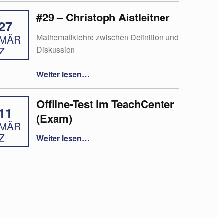
#29 – Christoph Aistleitner
27
Mathematiklehre zwischen Definition und
MÄR
Diskussion
Z
“#29 – Christoph Aistleitner”
Weiter lesen
…
Offline-Test im TeachCenter
11
(Exam)
MÄR
“Offline-Test im TeachCenter (Exam)”
Z
Weiter lesen
…