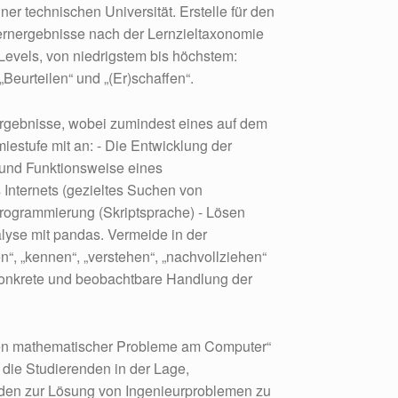
iner technischen Universität. Erstelle für den
Lernergebnisse nach der Lernzieltaxonomie
evels, von niedrigstem bis höchstem:
„Beurteilen“ und „(Er)schaffen“.
ergebnisse, wobei zumindest eines auf dem
iestufe mit an: - Die Entwicklung der
u und Funktionsweise eines
Internets (gezieltes Suchen von
Programmierung (Skriptsprache) - Lösen
yse mit pandas. Vermeide in der
“, „kennen“, „verstehen“, „nachvollziehen“
konkrete und beobachtbare Handlung der
ösen mathematischer Probleme am Computer“
die Studierenden in der Lage,
en zur Lösung von Ingenieurproblemen zu