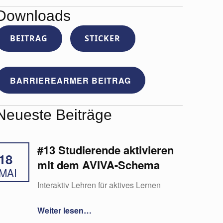
Downloads
BEITRAG
STICKER
BARRIEREARMER BEITRAG
Neueste Beiträge
#13 Studierende aktivieren
18
mit dem AVIVA-Schema
MAI
Interaktiv Lehren für aktives Lernen
“#13 Studierende aktivieren mit dem AVIVA-Schema”
Weiter lesen
…