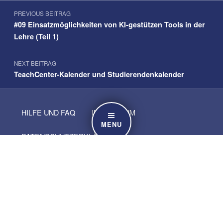
Beitragsnavigation
Skip back to navigation
PREVIOUS BEITRAG
#09 Einsatzmöglichkeiten von KI-gestützen Tools in der
Lehre (Teil 1)
NEXT BEITRAG
TeachCenter-Kalender und Studierendenkalender
HILFE UND FAQ
IMPRESSUM
MENU
DATENSCHUTZERKLÄRUNG
DAS TELUCATION-TEAM
BARRIEREFREIHEITSERKLÄRUNG
Suchen nach: