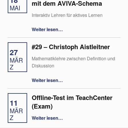
mit dem AVIVA-Schema
MAI
Interaktiv Lehren für aktives Lernen
“#13 Studierende aktivieren mit dem AVIVA-Schema”
Weiter lesen
…
#29 – Christoph Aistleitner
27
Mathematiklehre zwischen Definition und
MÄR
Diskussion
Z
“#29 – Christoph Aistleitner”
Weiter lesen
…
Offline-Test im TeachCenter
11
(Exam)
MÄR
“Offline-Test im TeachCenter (Exam)”
Z
Weiter lesen
…