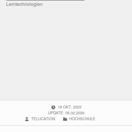
Lerntechnologien
POSTED ON:
18
OKT.
2023
UPDATE: 05.02.2026
WRITTEN BY:
CATEGORIZED IN:
TELUCATION
HOCHSCHULE