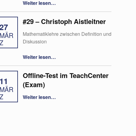
“#13 Studierende aktivieren mit dem AVIVA-Schema”
Weiter lesen
…
#29 – Christoph Aistleitner
27
Mathematiklehre zwischen Definition und
MÄR
Diskussion
Z
“#29 – Christoph Aistleitner”
Weiter lesen
…
Offline-Test im TeachCenter
11
(Exam)
MÄR
“Offline-Test im TeachCenter (Exam)”
Z
Weiter lesen
…