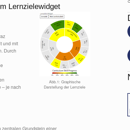
S
em Lernzielewidget
raz
t und mit
n. Durch
ie
en
Abb.1: Graphische
e – je nach
Darstellung der Lernziele
n zentralen Grundstein einer