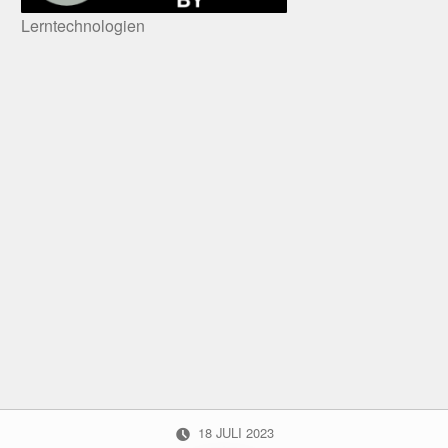
Lerntechnologien
POSTED ON:
18
JULI
2023