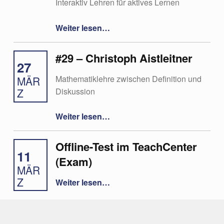
Interaktiv Lehren für aktives Lernen
“#13 Studierende aktivieren mit dem AVIVA-Schema”
Weiter lesen
…
#29 – Christoph Aistleitner
27
Mathematiklehre zwischen Definition und
MÄR
Diskussion
Z
“#29 – Christoph Aistleitner”
Weiter lesen
…
Offline-Test im TeachCenter
11
(Exam)
MÄR
“Offline-Test im TeachCenter (Exam)”
Z
Weiter lesen
…