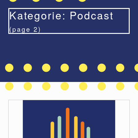
Kategorie:
Podcast
(page 2)
K
a
t