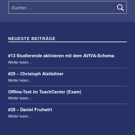
Suchen nach:
NEUESTE BEITRÄGE
#13 Studierende aktivieren mit dem AVIVA-Schema
“#13 Studierende aktivieren mit dem AVIVA-Schema”
Weiter lesen
…
#29 – Christoph Aistleitner
“#29 – Christoph Aistleitner”
Weiter lesen
…
Offline-Test im TeachCenter (Exam)
“Offline-Test im TeachCenter (Exam)”
Weiter lesen
…
#28 – Daniel Fruhwirt
“#28 – Daniel Fruhwirt”
Weiter lesen
…