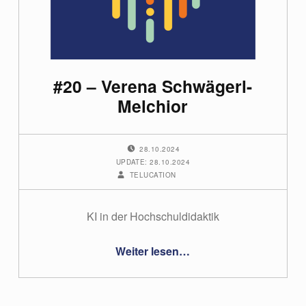
e
g
o
#20 – Verena Schwägerl-
r
Melchior
i
e
POSTED ON:
28.10.2024
UPDATE: 28.10.2024
:
WRITTEN BY:
TELUCATION
P
KI in der Hochschuldidaktik
o
“#20 – Verena Schwägerl-Melchior”
d
Weiter lesen
…
c