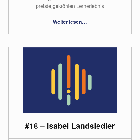
Apple Podcasts
preis(e)gekrönten Lernerlebnis
“#19 – Franz Tschuchnigg, Andreas-Nizar Granitzer”
Weiter lesen
…
#18 – Isabel Landsiedler