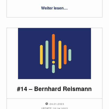
“#15 – Martin Ebner”
Weiter lesen
…
#14 – Bernhard Reismann
POSTED ON:
24.01.2023
UPDATE: 25.04.2023