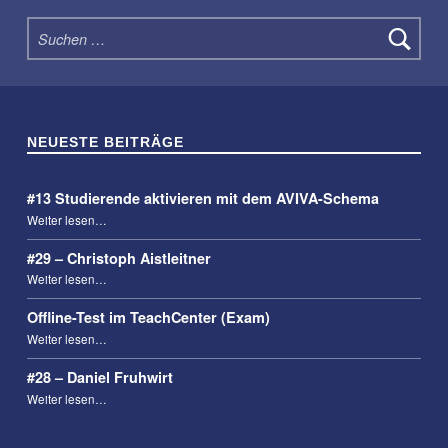
Suchen nach:
NEUESTE BEITRÄGE
#13 Studierende aktivieren mit dem AVIVA-Schema
“#13 Studierende aktivieren mit dem AVIVA-Schema”
Weiter lesen
…
#29 – Christoph Aistleitner
“#29 – Christoph Aistleitner”
Weiter lesen
…
Offline-Test im TeachCenter (Exam)
“Offline-Test im TeachCenter (Exam)”
Weiter lesen
…
#28 – Daniel Fruhwirt
“#28 – Daniel Fruhwirt”
Weiter lesen
…