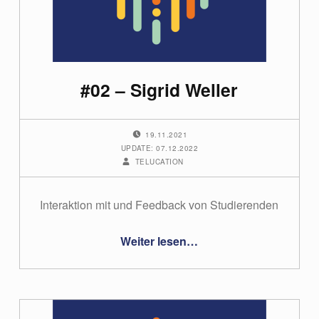
e
g
o
#02 – Sigrid Weller
r
i
POSTED ON:
19.11.2021
e
UPDATE: 07.12.2022
WRITTEN BY:
TELUCATION
:
P
Interaktion mit und Feedback von Studierenden
o
“#02 – Sigrid Weller”
Weiter lesen
…
d
c