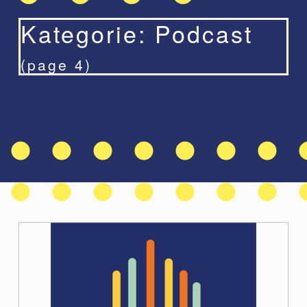
Kategorie:
Podcast
(page 4)
K
a
t