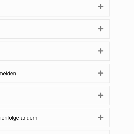
Expand
Expand
Expand
Expand
 melden
Expand
Expand
henfolge ändern