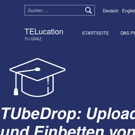
Suchen nach:
Deutsch
Englis
TELucation
STARTSEITE
DAS P
TU GRAZ
TUbeDrop: Upload
und Einbetten von