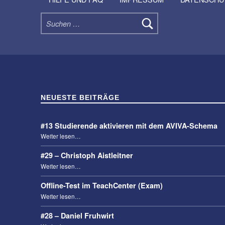
Suchen nach:
NEUESTE BEITRÄGE
#13 Studierende aktivieren mit dem AVIVA-Schema
“#13 Studierende aktivieren mit dem AVIVA-Schema”
Weiter lesen
…
#29 – Christoph Aistleitner
“#29 – Christoph Aistleitner”
Weiter lesen
…
Offline-Test im TeachCenter (Exam)
“Offline-Test im TeachCenter (Exam)”
Weiter lesen
…
#28 – Daniel Fruhwirt
“#28 – Daniel Fruhwirt”