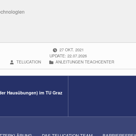
echnologien
POSTED ON:
27
OKT.
2021
UPDATE: 22.07.2026
WRITTEN BY:
CATEGORIZED IN:
TELUCATION
ANLEITUNGEN TEACHCENTER
oder Hausübungen) im TU Graz
TZERKLÄRUNG
DAS TELUCATION-TEAM
BARRIEREFRE