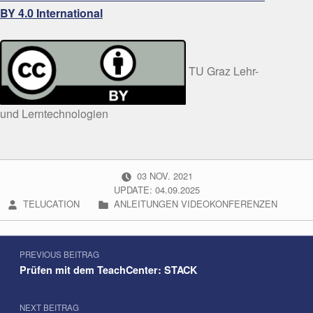
BY 4.0 International
TU Graz Lehr-
und Lerntechnologien
POSTED ON:
03
NOV.
2021
UPDATE: 04.09.2025
WRITTEN BY:
CATEGORIZED IN:
TELUCATION
ANLEITUNGEN VIDEOKONFERENZEN
Beitragsnavigation
Skip back to navigation
PREVIOUS BEITRAG
Prüfen mit dem TeachCenter: STACK
NEXT BEITRAG