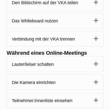
Expa
Den Bildschirm auf der VKA teilen
Expa
Das Whiteboard nutzen
Expa
Verbindung mit der VKA trennen
Während eines Online-Meetings
Expa
Lauter/leiser schalten
Expa
Die Kamera einrichten
Expa
Teilnehmer:innenliste einsehen