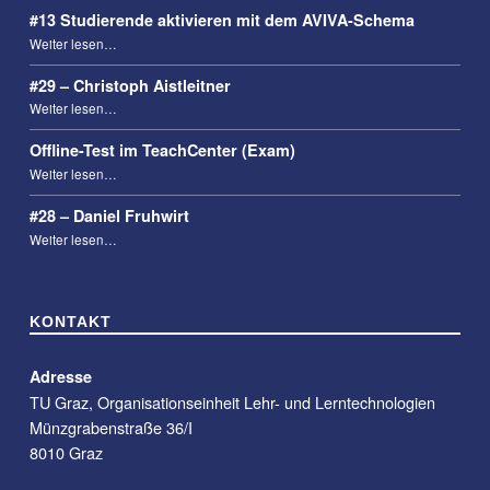
#13 Studierende aktivieren mit dem AVIVA-Schema
“#13 Studierende aktivieren mit dem AVIVA-Schema”
Weiter lesen
…
#29 – Christoph Aistleitner
“#29 – Christoph Aistleitner”
Weiter lesen
…
Offline-Test im TeachCenter (Exam)
“Offline-Test im TeachCenter (Exam)”
Weiter lesen
…
#28 – Daniel Fruhwirt
“#28 – Daniel Fruhwirt”
Weiter lesen
…
KONTAKT
Adresse
TU Graz, Organisationseinheit Lehr- und Lerntechnologien
Münzgrabenstraße 36/I
8010 Graz