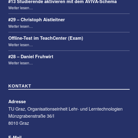
#13 Studierende aktivieren mit dem AVIVA-Schema
“#13 Studierende aktivieren mit dem AVIVA-Schema”
Weiter lesen
…
#29 – Christoph Aistleitner
“#29 – Christoph Aistleitner”
Weiter lesen
…
Offline-Test im TeachCenter (Exam)
“Offline-Test im TeachCenter (Exam)”
Weiter lesen
…
#28 – Daniel Fruhwirt
“#28 – Daniel Fruhwirt”
Weiter lesen
…
KONTAKT
Adresse
TU Graz, Organisationseinheit Lehr- und Lerntechnologien
Münzgrabenstraße 36/I
8010 Graz
E-Mail