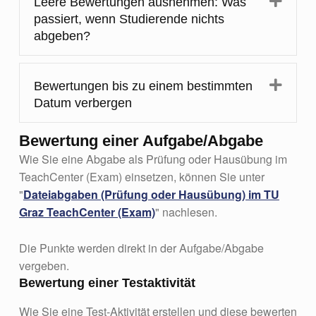
Expa
Leere Bewertungen ausnehmen: Was
passiert, wenn Studierende nichts
abgeben?
Expa
Bewertungen bis zu einem bestimmten
Datum verbergen
Bewertung einer Aufgabe/Abgabe
Wie Sie eine Abgabe als Prüfung oder Hausübung im
TeachCenter (Exam) einsetzen, können Sie unter
"
Dateiabgaben (Prüfung oder Hausübung) im TU
Graz TeachCenter (Exam)
" nachlesen.
Die Punkte werden direkt in der Aufgabe/Abgabe
vergeben.
Bewertung einer Testaktivität
Wie Sie eine Test-Aktivität erstellen und diese bewerten