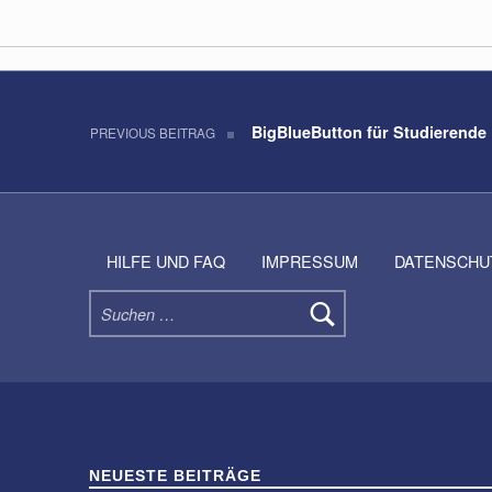
Beitragsnavigation
Skip back to navigation
BigBlueButton für Studierende
PREVIOUS BEITRAG
HILFE UND FAQ
IMPRESSUM
DATENSCHU
Suchen nach:
NEUESTE BEITRÄGE