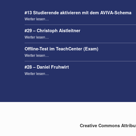
#13 Studierende aktivieren mit dem AVIVA-Schema
“#13 Studierende aktivieren mit dem AVIVA-Schema”
Weiter lesen
…
#29 – Christoph Aistleitner
“#29 – Christoph Aistleitner”
Weiter lesen
…
Offline-Test im TeachCenter (Exam)
“Offline-Test im TeachCenter (Exam)”
Weiter lesen
…
#28 – Daniel Fruhwirt
“#28 – Daniel Fruhwirt”
Weiter lesen
…
Creative Commons Attributi