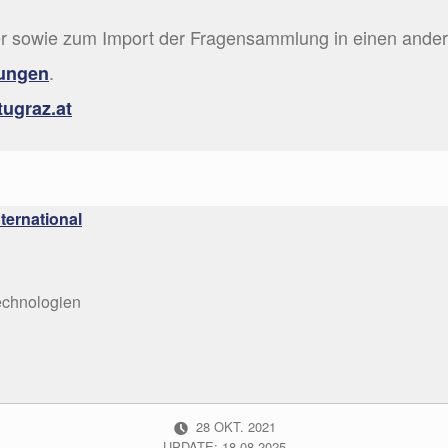
nter sowie zum Import der Fragensammlung in einen ande
.
fungen
ugraz.at
ternational
echnologien
POSTED ON:
28
OKT.
2021
UPDATE: 18.08.2025