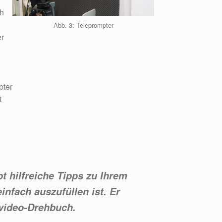
ch
Abb. 3: Teleprompter
er
pter
t
t hilfreiche Tipps zu Ihrem
infach auszufüllen ist. Er
nvideo-Drehbuch.