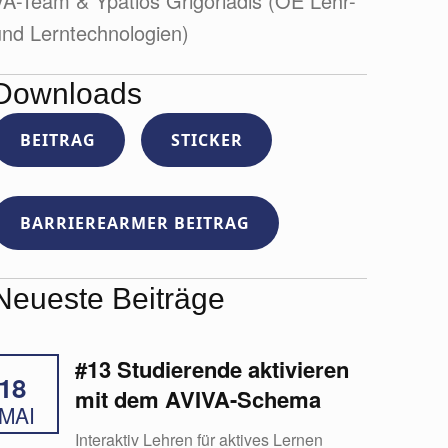
VA-Team & Ypatios Grigoriadis (OE Lehr-
und Lerntechnologien)
Downloads
BEITRAG
STICKER
BARRIEREARMER BEITRAG
Neueste Beiträge
#13 Studierende aktivieren
18
mit dem AVIVA-Schema
MAI
Interaktiv Lehren für aktives Lernen