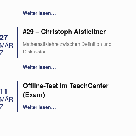
“#13 Studierende aktivieren mit dem AVIVA-Schema”
Weiter lesen
…
#29 – Christoph Aistleitner
27
Mathematiklehre zwischen Definition und
MÄR
Diskussion
Z
“#29 – Christoph Aistleitner”
Weiter lesen
…
Offline-Test im TeachCenter
11
(Exam)
MÄR
“Offline-Test im TeachCenter (Exam)”
Z
Weiter lesen
…