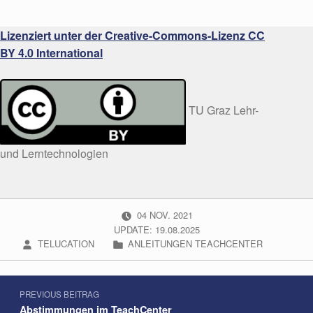
Lizenziert unter der Creative-Commons-Lizenz CC
BY 4.0 International
TU Graz Lehr-
und Lerntechnologien
POSTED ON:
04
NOV.
2021
UPDATE: 19.08.2025
WRITTEN BY:
CATEGORIZED IN:
TELUCATION
ANLEITUNGEN TEACHCENTER
Beitragsnavigation
Skip back to navigation
PREVIOUS BEITRAG
Abstimmungen im TeachCenter