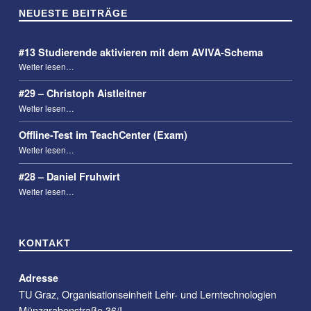
NEUESTE BEITRÄGE
#13 Studierende aktivieren mit dem AVIVA-Schema
“#13 Studierende aktivieren mit dem AVIVA-Schema”
Weiter lesen
…
#29 – Christoph Aistleitner
“#29 – Christoph Aistleitner”
Weiter lesen
…
Offline-Test im TeachCenter (Exam)
“Offline-Test im TeachCenter (Exam)”
Weiter lesen
…
#28 – Daniel Fruhwirt
“#28 – Daniel Fruhwirt”
Weiter lesen
…
KONTAKT
Adresse
TU Graz, Organisationseinheit Lehr- und Lerntechnologien
Münzgrabenstraße 36/I